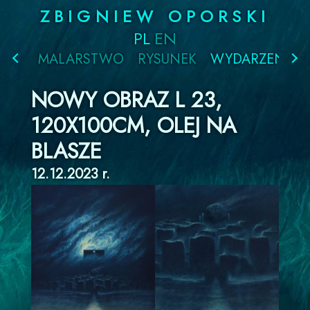
Przejdź
ZBIGNIEW OPORSKI
do
PL
EN
treści
MALARSTWO
RYSUNEK
WYDARZENIA
NOWY OBRAZ L 23,
120X100CM, OLEJ NA
BLASZE
12.12.2023 r.